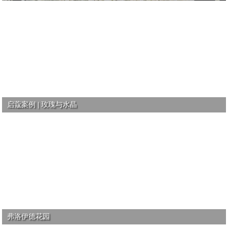
启蔻案例 | 玫瑰与水晶
弗洛伊德花园