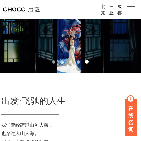
北
三
成
成都婚庆公司
京
亚
都
出发·飞驰的人生
我们曾经跨过山河大海，
也穿过人山人海。