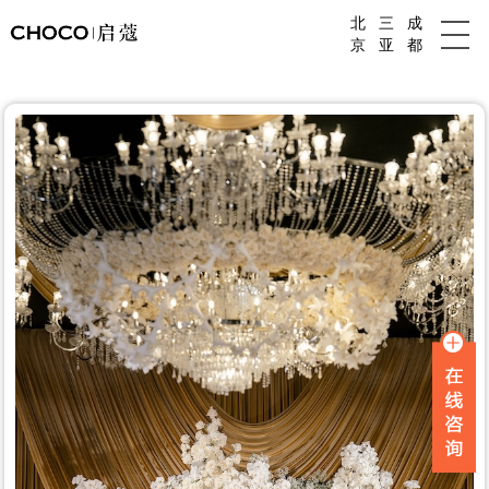
北
三
成
成都婚庆公司
京
亚
都