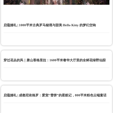
启蔻婚礼 | 1000平米古典罗马秘境与甜美 Hello Kitty 的梦幻交响
穿过花丛的风｜唐山香格里拉：1600平米奢华大厅里的全鲜花绿野仙踪
启蔻婚礼 | 成都尼依格罗：爱宠“雪饼”的星航记，800平米粉色云端童话