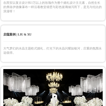
三亚启蔻 | 海岛欧式花园
在JW万豪海边造一座欧式氛围的花园，精美雕花罗马柱与粉紫色花艺融
合，搭配自然的阳光，精致又惬意极了。
弗洛伊德花园
在西安以复古设计和3万以上的玫瑰作为整个婚礼设计主元素，自然生长
的弗洛伊德像瀑布一样沿着教堂墙壁与彩色玻璃倾泻而下，是无与伦比的
浪漫呀！
启蔻案例 | LIU & XU