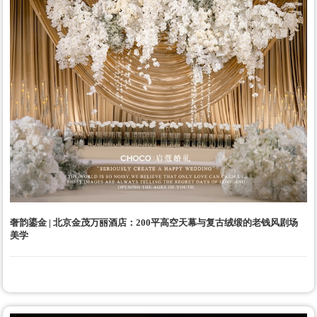
奢韵鎏金 | 北京金茂万丽酒店：200平高空天幕与复古绒缎的老钱风剧场
美学