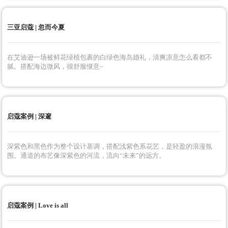
白色系简约宴会风主题婚礼，干净的高级感，结构线条的流畅大气，和鲜
花的唯美梦幻，是永远值得拥有的浪漫和精致。
启蔻案例 | W & Z
简约的设计，以经典的红黑色呈现，简单的色彩碰撞，打造纯粹的高级感
婚礼。
三亚启蔻 | 忽而今夏
在艾迪逊一场被鲜花绿植包裹的白绿色海岛婚礼，清爽凉意怎么看都不
腻。搭配海边微风，很舒服惬意~