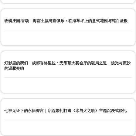
玫瑰庄园.香颂｜海南土福湾嘉佩乐：临海草坪上的意式花园与纯白圣殿
灯影里的我们｜成都香格里拉：无吊顶大宴会厅的破局之道，烛光与流沙
的温馨交响
七神见证下的永恒誓言｜启蔻婚礼打造《冰与火之歌》主题沉浸式婚礼