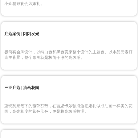
启蔻案例 | 流星花园
仲夏夜的星河灿烂，以银河、宇宙、星空为设计主题，以蓝色为配色，将
整个婚礼现场打造独一无二的流星花园。
启蔻案例 | 爱的模样
“我的爸爸妈妈结婚啦”一个非常特别又很温馨的婚礼现场，以裸粉色打造
小众精致宴会风婚礼。
启蔻案例 | 闪闪发光
极简宴会风设计，以纯白色和黑色贯穿整个设计的主题色。以水晶元素打