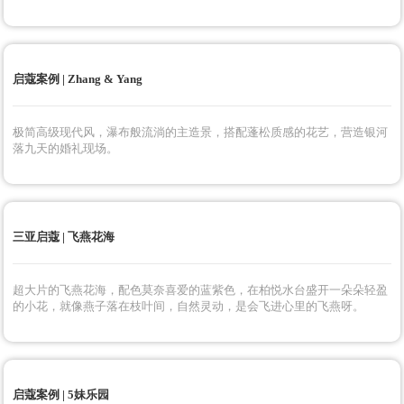
启蔻案例 | 爱的旋律
金粉色系韩式婚礼，超大的水晶灯晶莹剔透，超精致。是轻奢又复古质感
的少女氛围，是优雅漂亮的小仙女呀~
三亚启蔻｜穿过教堂见海的浪漫
在亚龙湾万豪教堂，我们用色彩缤纷的花艺打造了花园氛围的教堂户外婚
礼，精致的下午茶配上蓝天碧海，可太美了！
启蔻案例 | Zhang & Yang
极简高级现代风，瀑布般流淌的主造景，搭配蓬松质感的花艺，营造银河
落九天的婚礼现场。