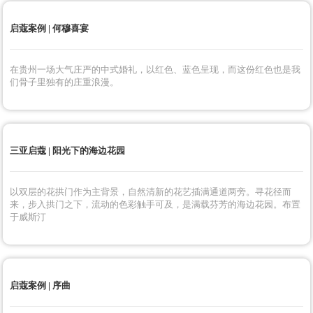
启蔻案例 | 何穆喜宴
在贵州一场大气庄严的中式婚礼，以红色、蓝色呈现，而这份红色也是我
们骨子里独有的庄重浪漫。
三亚启蔻 | 阳光下的海边花园
以双层的花拱门作为主背景，自然清新的花艺插满通道两旁。寻花径而
来，步入拱门之下，流动的色彩触手可及，是满载芬芳的海边花园。布置
于威斯汀
启蔻案例 | 序曲