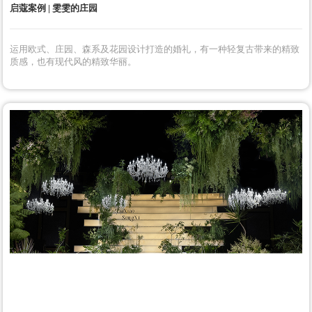
造主背景，整个氛围就是极简干净的高级感。
三亚启蔻 | 油画花园
重现莫奈笔下的馥郁芬芳，在丽思卡尔顿海边把婚礼做成油画一样美的花
园，高饱和度的紫色蓝色，更是将高级感拉满。
启蔻案例 | 雯雯的庄园
运用欧式、庄园、森系及花园设计打造的婚礼，有一种轻复古带来的精致
质感，也有现代风的精致华丽。