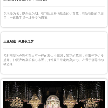
将梦境里的浪漫与现实结合。
启蔻案例 | 星河之旅
宇宙星河设计、现代秀场的氛围，把宝宝宴变成了一场又酷又高级的宴
会，同时也是好玩儿也充满童趣的孩子乐园。
启蔻案例｜浪漫为名，余生为期
以浪漫为名，以余生为期。在花园里种满最爱的小黄花，清新明朗的氛围
里，一起携手赏一场最美的日落。