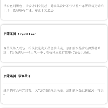
从粉色到黑色，从设计到空间感，秀场风设计不仅让整个布置显得更简约
干净，也超级有个性。布置于艾迪逊
启蔻案例 | Crystal Love
像星辰落入现场，抬头就是满天星色的浪漫。顶部的水晶营造得温馨精
致，T台像秀场一样大气干净，在香格里拉打造现代宴会风婚礼。
启蔻案例 | 璀璨星河
经典的水晶韩式婚礼，大气优雅的绝美浪漫。顶部的水晶就像星河一样美
~