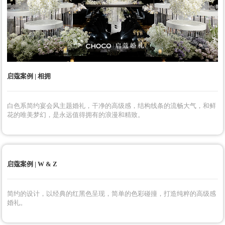
大气梦幻的水晶主题欧式婚礼，灯光下的水晶闪耀如银河，庄重的氛围永
远值得。
启蔻案例 | 相拥