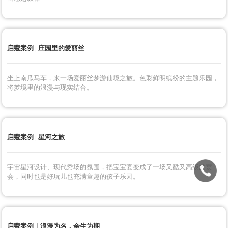
三亚启蔻 | 铃兰花园
在瑞吉酒店海边造一座比画还美的铃兰花园，莫奈色系的铃兰，点亮一片
温柔的蓝紫小花园。
启蔻案例 | 暮光森林
暮光之城电影里的精致场景，在广阔的草坪原地而起的森林系太美了。氛
围感超级棒~
启蔻案例 | 庄园里的爱丽丝
坐上南瓜马车，来一场爱丽丝梦游仙境之旅。色彩鲜明缤纷的主题乐园，