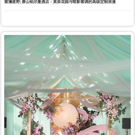
紫澜星野| 唐山铂尔曼酒店：莫奈花园与暗影紫调的高级定制浪漫