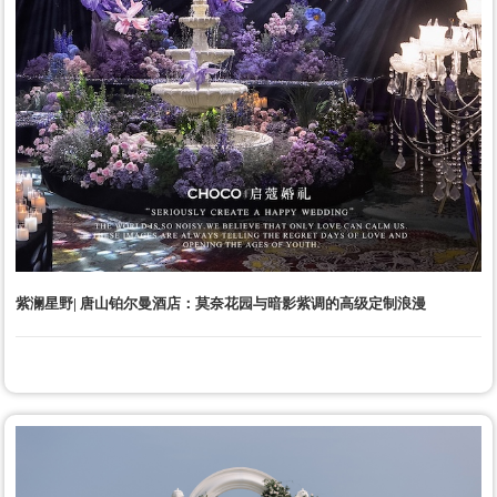
紫澜星野| 唐山铂尔曼酒店：莫奈花园与暗影紫调的高级定制浪漫