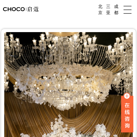
北
三
成
成都婚庆公司
京
亚
都