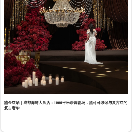
鎏金红焰｜成都海湾大酒店：1000平米暗调剧场，黑可可绒缎与复古红的
复古奢华