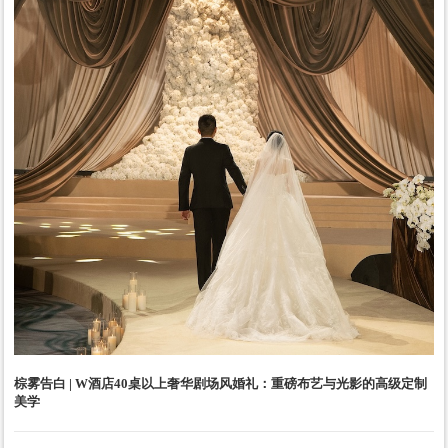
棕雾告白 | W酒店40桌以上奢华剧场风婚礼：重磅布艺与光影的高级定制
美学