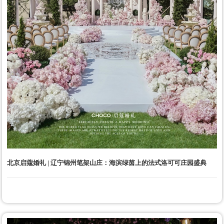
北京启蔻婚礼 | 辽宁锦州笔架山庄：海滨绿茵上的法式洛可可庄园盛典