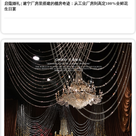
启蔻婚礼 | 遂宁厂房里搭建的棚房奇迹：从工业厂房到高定100%全鲜花
生日宴