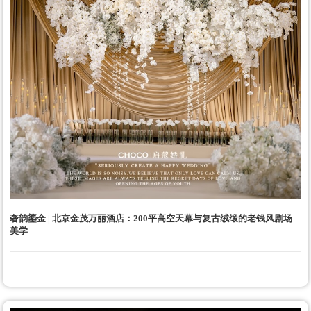
奢韵鎏金 | 北京金茂万丽酒店：200平高空天幕与复古绒缎的老钱风剧场
美学