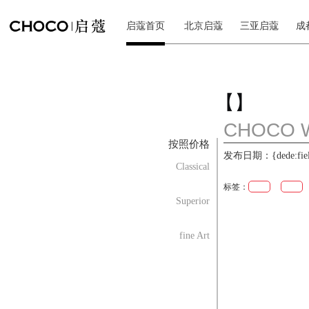
启蔻首页
北京启蔻
三亚启蔻
成
【】
CHOCO 
按照价格
发布日期：{dede:field.
Classical
标签：
Superior
fine Art