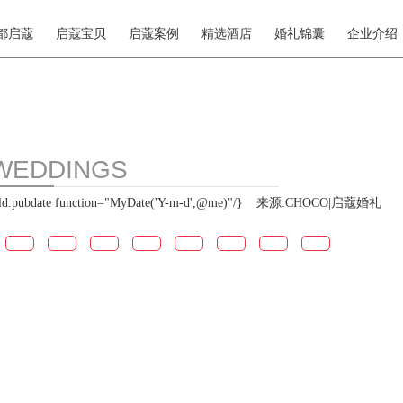
都启蔻
启蔻宝贝
启蔻案例
精选酒店
婚礼锦囊
企业介绍
WEDDINGS
pubdate function="MyDate('Y-m-d',@me)"/}
来源:CHOCO|启蔻婚礼