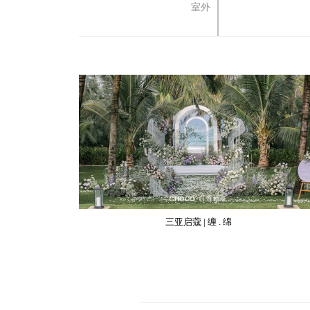
室外
三亚启蔻 | 缠 . 绵