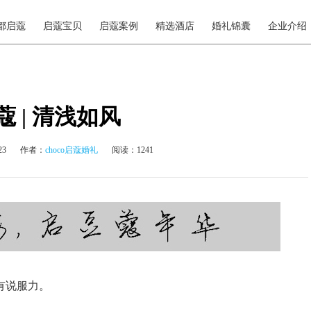
都启蔻
启蔻宝贝
启蔻案例
精选酒店
婚礼锦囊
企业介绍
 | 清浅如风
23
作者：
choco启蔻婚礼
阅读：1241
有说服力。