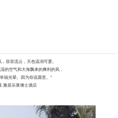
风，容容流云，天色温润可爱。
咸湿的空气和大海飘来的爽利的风，
幸福光晕。因为你说愿意。”
亚.雅居乐莱佛士酒店