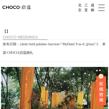
北
三
成
成都婚庆公司
京
亚
都
【】
CHOCO WEDDINGS
发布日期：{dede:field.pubdate function="MyDate('Y-m-d',@me)"/}
来
源:CHOCO|启蔻婚礼