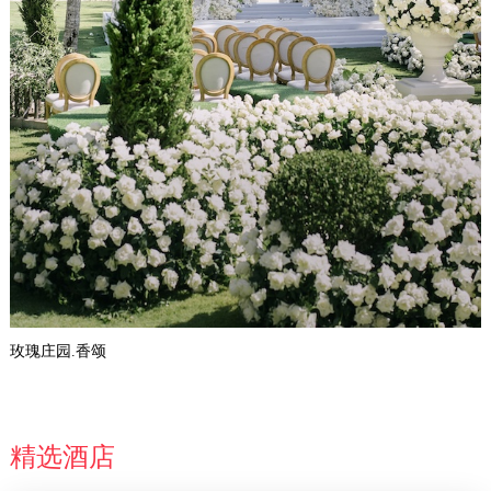
玫瑰庄园.香颂
精选酒店