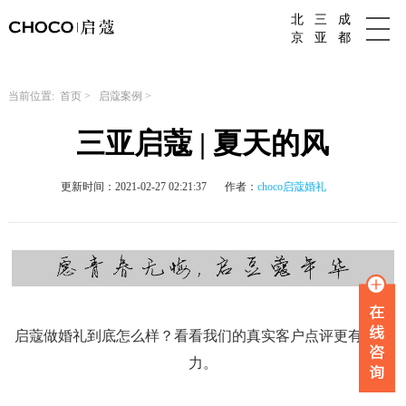
北
三
成
成都婚庆公司
京
亚
都
当前位置:
首页
>
启蔻案例
>
三亚启蔻 | 夏天的风
更新时间：2021-02-27 02:21:37
作者：
choco启蔻婚礼
启蔻做婚礼到底怎么样？看看我们的真实客户点评更有说服
力。