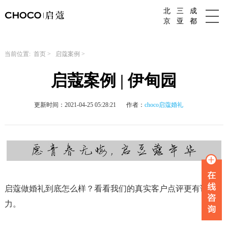
北
三
成
成都婚庆公司
京
亚
都
当前位置:
首页
>
启蔻案例
>
启蔻案例 | 伊甸园
更新时间：2021-04-25 05:28:21
作者：
choco启蔻婚礼
启蔻做婚礼到底怎么样？看看我们的真实客户点评更有说服
力。