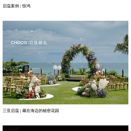
启蔻案例 | 惊鸿
三亚启蔻 | 藏在海边的秘密花园