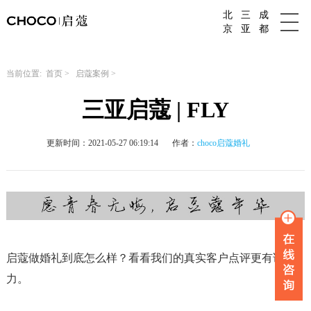
北
三
成
成都婚庆公司
京
亚
都
当前位置:
首页
>
启蔻案例
>
三亚启蔻 | FLY
更新时间：2021-05-27 06:19:14
作者：
choco启蔻婚礼
启蔻做婚礼到底怎么样？看看我们的真实客户点评更有说服
力。