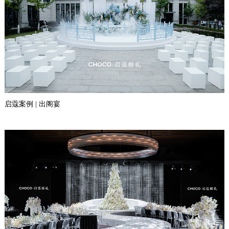
启蔻案例 | 出阁宴