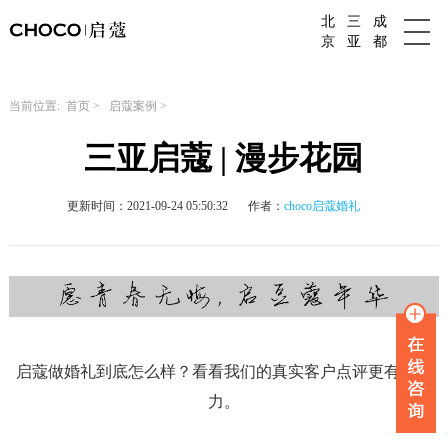
北
三
成
成都婚庆公司
京
亚
都
当前位置:
首页
>
启蔻案例
>
三亚启蔻 | 漫步花园
更新时间：2021-09-24 05:50:32
作者：
choco启蔻婚礼
启蔻做婚礼到底怎么样？看看我们的真实客户点评更有说服
力。