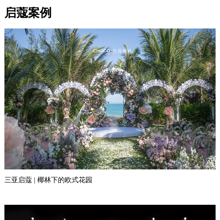
启蔻案例
三亚启蔻 | 椰林下的欧式花园