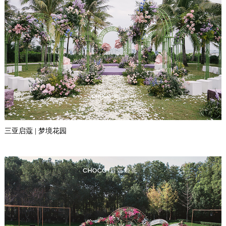
三亚启蔻 | 梦境花园