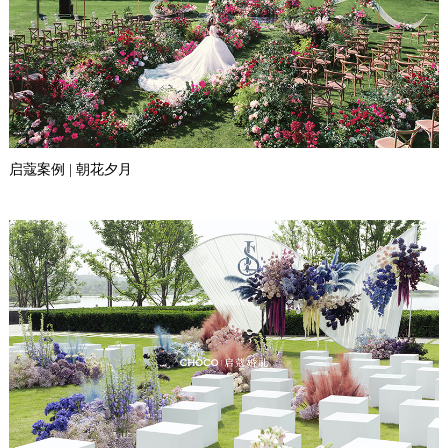
启蔻案例 | 朝花夕月