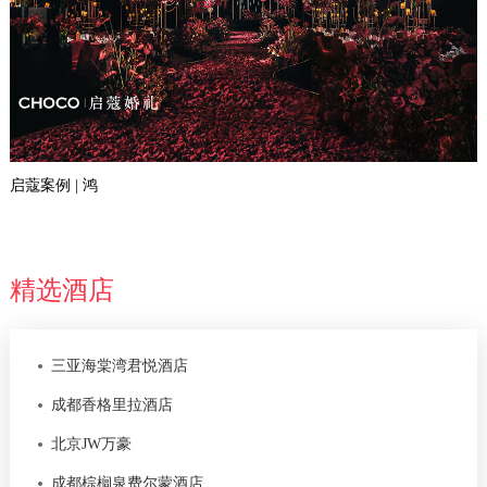
启蔻案例 | 鸿
精选酒店
三亚海棠湾君悦酒店
成都香格里拉酒店
北京JW万豪
成都棕榈泉费尔蒙酒店