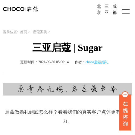
北
三
成
成都婚庆公司
京
亚
都
当前位置:
首页
>
启蔻案例
>
三亚启蔻 | Sugar
更新时间：2021-09-30 05:00:14
作者：
choco启蔻婚礼
启蔻做婚礼到底怎么样？看看我们的真实客户点评更有说服
力。