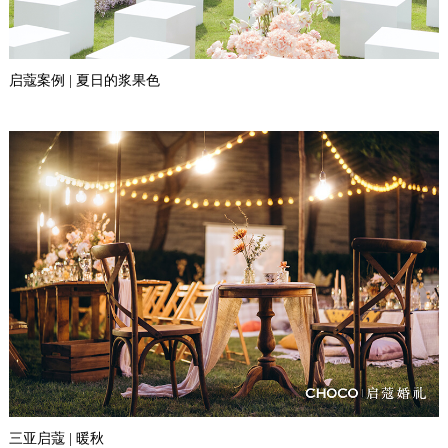
启蔻案例 | 夏日的浆果色
三亚启蔻 | 暖秋