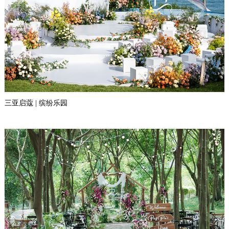
三亚启蔻 | 缤纷乐园