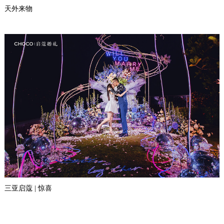
天外来物
三亚启蔻 | 惊喜