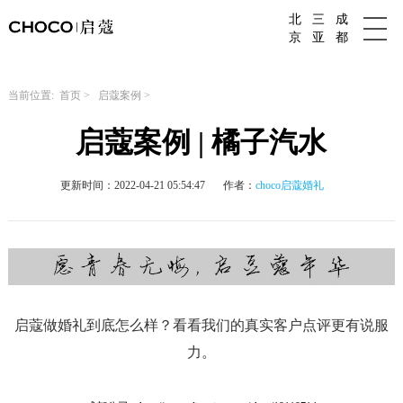
北
三
成
成都婚庆公司
京
亚
都
当前位置:
首页
>
启蔻案例
>
启蔻案例 | 橘子汽水
更新时间：2022-04-21 05:54:47
作者：
choco启蔻婚礼
启蔻做婚礼到底怎么样？看看我们的真实客户点评更有说服
力。