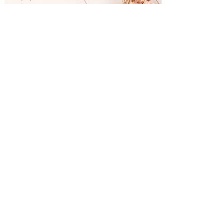
婚礼城市
查看更多
热
三亚婚礼策划
热
北京婚礼策划
热
成都婚礼策划
婚礼锦囊