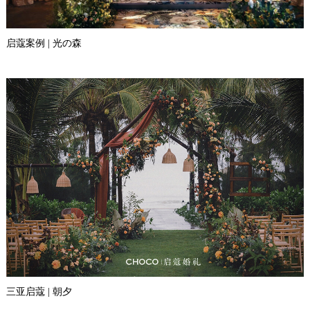
启蔻案例 | 光の森
三亚启蔻 | 朝夕