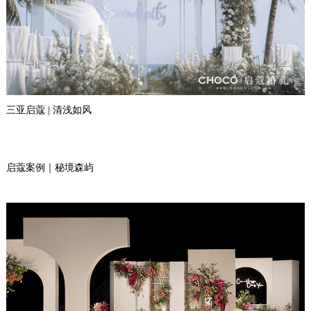
三亚启蔻 | 清浅如风
启蔻案例｜秘境森屿