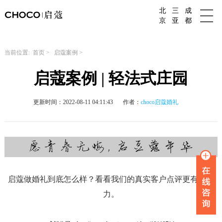
北
三
成
成都婚庆公司
京
亚
都
当前位置:
首页
>
启蔻案例
>
启蔻案例 | 轻法式庄园
更新时间：2022-08-11 04:11:43
作者：
choco启蔻婚礼
启蔻做婚礼到底怎么样？看看我们的真实客户点评更有说服
力。