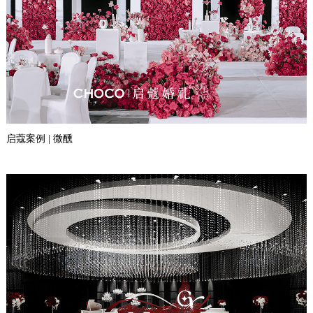
启蔻案例 | 微醺