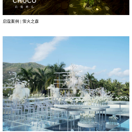
启蔻案例 | 萤火之森