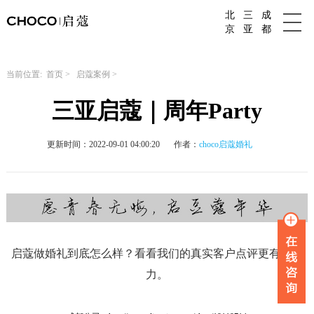
北
三
成
成都婚庆公司
京
亚
都
当前位置:
首页
>
启蔻案例
>
三亚启蔻｜周年Party
更新时间：2022-09-01 04:00:20
作者：
choco启蔻婚礼
启蔻做婚礼到底怎么样？看看我们的真实客户点评更有说服
力。