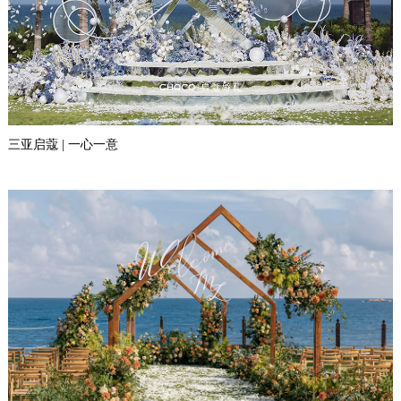
三亚启蔻 | 一心一意