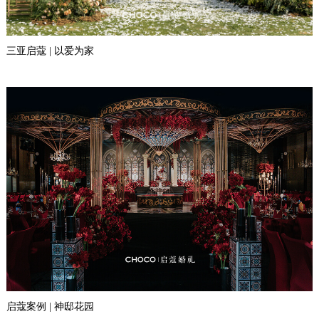
三亚启蔻 | 以爱为家
启蔻案例 | 神邸花园