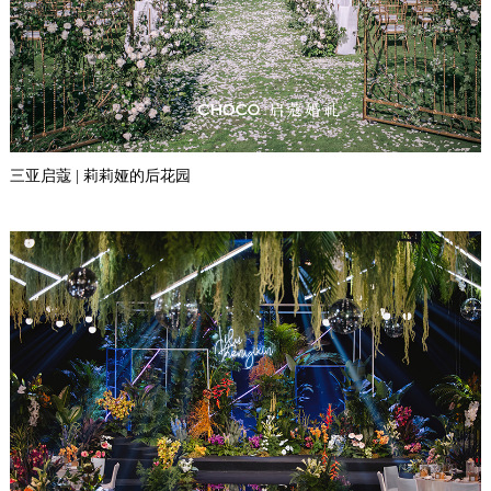
三亚启蔻 | 莉莉娅的后花园