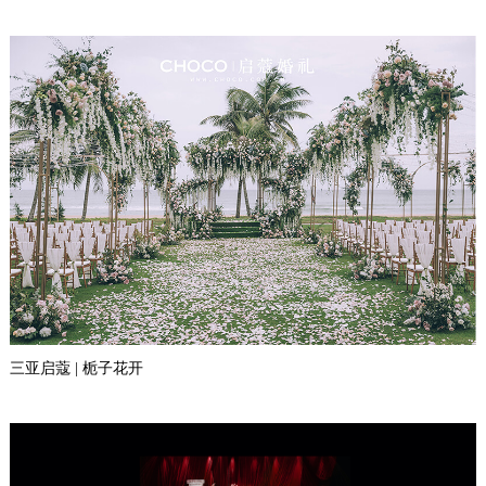
三亚启蔻 | 栀子花开