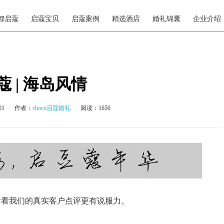
都启蔻
启蔻宝贝
启蔻案例
精选酒店
婚礼锦囊
企业介绍
 | 海岛风情
01
作者：
choco启蔻婚礼
阅读：1650
看看我们的真实客户点评更有说服力。