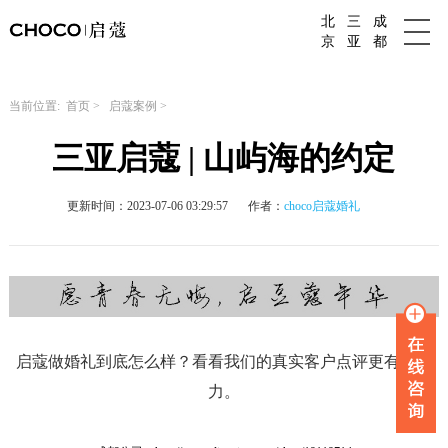
北
三
成
成都婚庆公司
京
亚
都
当前位置:
首页
>
启蔻案例
>
三亚启蔻 | 山屿海的约定
更新时间：2023-07-06 03:29:57
作者：
choco启蔻婚礼
启蔻做婚礼到底怎么样？看看我们的真实客户点评更有说服
力。