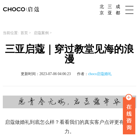
北
三
成
成都婚庆公司
京
亚
都
当前位置:
首页
>
启蔻案例
>
三亚启蔻｜穿过教堂见海的浪
漫
更新时间：2023-07-06 04:06:23
作者：
choco启蔻婚礼
启蔻做婚礼到底怎么样？看看我们的真实客户点评更有说服
力。