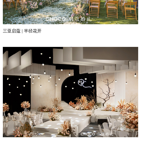
三亚启蔻 | 半径花开