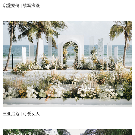
启蔻案例 | 续写浪漫
三亚启蔻 | 可爱女人