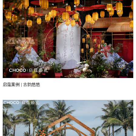
启蔻案例 | 古韵悠悠