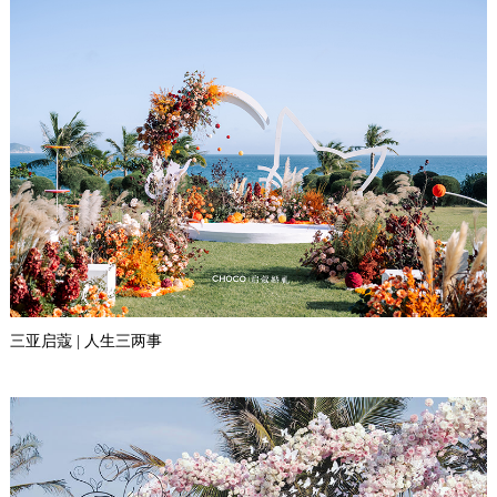
三亚启蔻 | 人生三两事