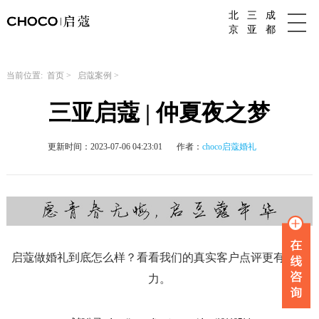
北
三
成
成都婚庆公司
京
亚
都
当前位置:
首页
>
启蔻案例
>
三亚启蔻 | 仲夏夜之梦
更新时间：2023-07-06 04:23:01
作者：
choco启蔻婚礼
启蔻做婚礼到底怎么样？看看我们的真实客户点评更有说服
力。