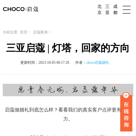
北
三
成
成都婚庆公司
京
亚
都
当前位置:
首页
>
启蔻案例
>
三亚启蔻 | 灯塔，回家的方向
更新时间：2023-10-05 06:17:26
作者：
choco启蔻婚礼
启蔻做婚礼到底怎么样？看看我们的真实客户点评更有说服
力。