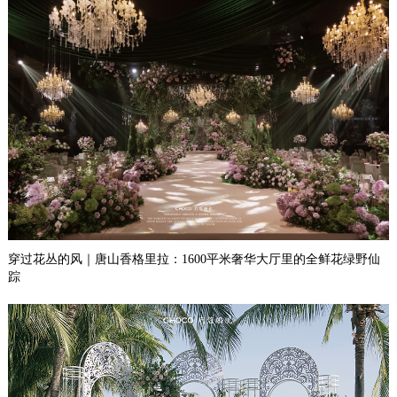
穿过花丛的风｜唐山香格里拉：1600平米奢华大厅里的全鲜花绿野仙
踪