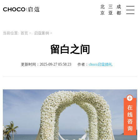
北
三
成
成都婚庆公司
京
亚
都
当前位置:
首页
>
启蔻案例
>
留白之间
更新时间：2025-09-27 05:58:23
作者：
choco启蔻婚礼