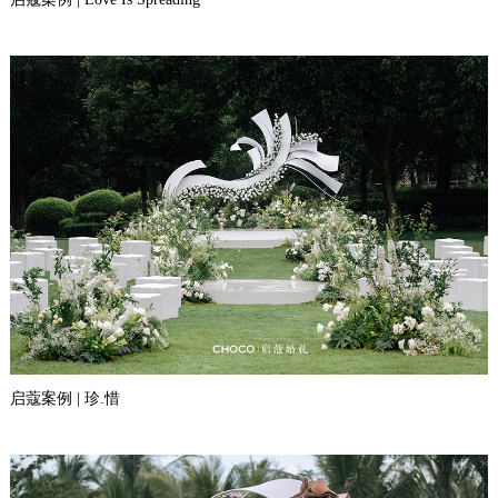
启蔻案例 | 珍.惜