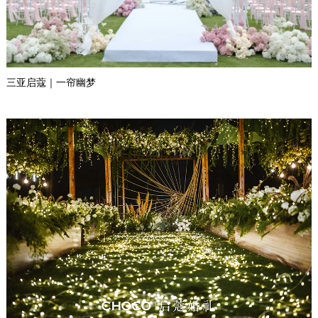
三亚启蔻｜一帘幽梦