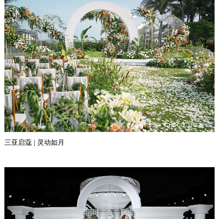
三亚启蔻 | 灵动如月