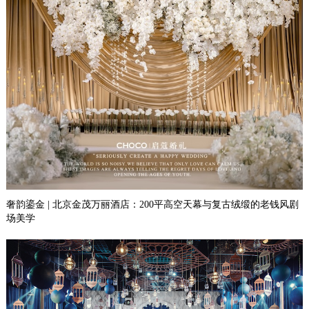
奢韵鎏金 | 北京金茂万丽酒店：200平高空天幕与复古绒缎的老钱风剧
场美学