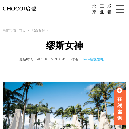
北
三
成
成都婚庆公司
京
亚
都
当前位置:
首页
>
启蔻案例
>
缪斯女神
更新时间：2025-10-15 09:00:44
作者：
choco启蔻婚礼