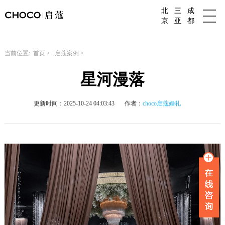
北
三
成
成都婚庆公司
京
亚
都
当前位置:
首页
>
启蔻案例
>
星河漫落
更新时间：2025-10-24 04:03:43
作者：
choco启蔻婚礼