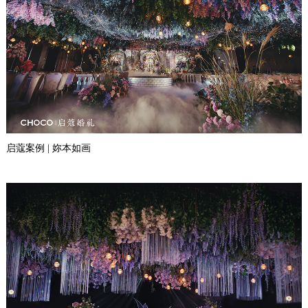
启蔻案例 | 妳本如画