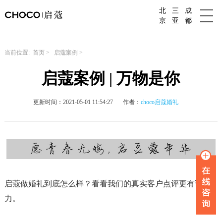
北
三
成
成都婚庆公司
京
亚
都
当前位置:
首页
>
启蔻案例
>
启蔻案例 | 万物是你
更新时间：2021-05-01 11:54:27
作者：
choco启蔻婚礼
启蔻做婚礼到底怎么样？看看我们的真实客户点评更有说服
力。