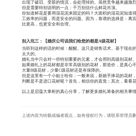
出现了破旧、变脏的情况，会处理掉的。虽然竞争越来越激
但是需要特别说明的一点：千万别信什么鲜花吊顶。
你知道鲜花是要用湿花泥来固定的吗？大面积的湿花泥知道
工效率的问题，而是安全的问题。因为，靠谱的选择是：离
比更高，也更安全和合理。
别入坑三：【婚庆公司说我们给您的都是A级花材】
当听到这样的话的时候：醒醒。这只是销售话术。基于现在
太大的。
婚礼当中只会对一些特别重要的元素，才会用到高级别花材
如果婚礼上的花材都是非常高级别的花材，那造价，是真心
大量B级花材，少量C级花材还是有保障的。
但是这里有一个小贴士给你：一般来说，新娘手捧花的花材
判断是不是进口花材呢？首先，相信你的直觉；其次，看看
以上是启蔻大掌柜的真心分享，了解更多婚礼筹备的相关事
上述内容为转载或编者观点，如有侵权行为，请联系管理员