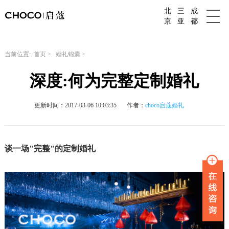
北
三
成
成都婚庆公司
京
亚
都
当前位置:
首页
>
婚礼锦囊
>
深度:何为完整定制婚礼
更新时间：2017-03-06 10:03:35
作者：
choco启蔻婚礼
谈一场
"
完整
"
的定制婚礼