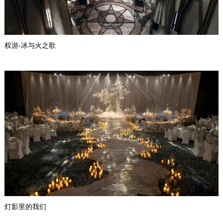
权游-冰与火之歌
灯影里的我们