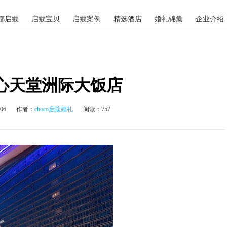
都启蔻
启蔻宝贝
启蔻案例
精选酒店
婚礼锦囊
企业介绍
心天堂洲际大饭店
06
作者：
choco启蔻婚礼
阅读：757