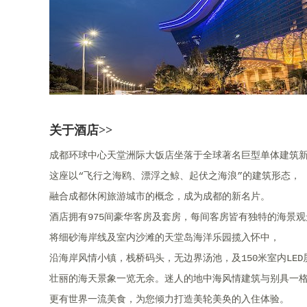
关于酒店>>
成都环球中心天堂洲际大饭店坐落于全球著名巨型单体建筑
这座以“飞行之海鸥、漂浮之鲸、起伏之海浪”的建筑形态，
融合成都休闲旅游城市的概念，成为成都的新名片。
酒店拥有975间豪华客房及套房，每间客房皆有独特的海景
将细砂海岸线及室内沙滩的天堂岛海洋乐园揽入怀中，
沿海岸风情小镇，栈桥码头，无边界汤池，及150米室内LED
壮丽的海天景象一览无余。迷人的地中海风情建筑与别具一
更有世界一流美食，为您倾力打造美轮美奂的入住体验。