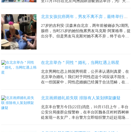
至11月16日在北京鸿洲国际游艇酒店举办，为广大专
业观众、市民及游客呈现一场目的...
北京女孩抗癌两年，男友不离不弃，最终举行婚礼
27岁的吉利安·汉森来自北京，两年前被确诊为2期乳
腺癌，当时25岁的她怕拖累男友马克斯·阿莱格蒂，提
出分手。但是男友马克斯对她不离不弃，终于在今年
10月18日，吉利安和男友马克...
在北京举办＂同性＂婚礼，当网红遇上韩星
北京男网红恋上韩国男明星，公开承认遇到真爱，在
北京举办婚礼！我们对于同性恋这个词应该不陌生，
在一些国家中，同性恋婚姻已经属于合法范畴，在北
京目前法律还不承认...
北京画师婚礼前失联 排除有人策划绑架嫌疑
北京丰台警方今日(22日)消息，10月15日上午，丰台
公安分局接群众报警称，在丰台区魏各庄村村西树林
处发现一名女尸，丰台警方立即组织警力赶赴现场工
作...