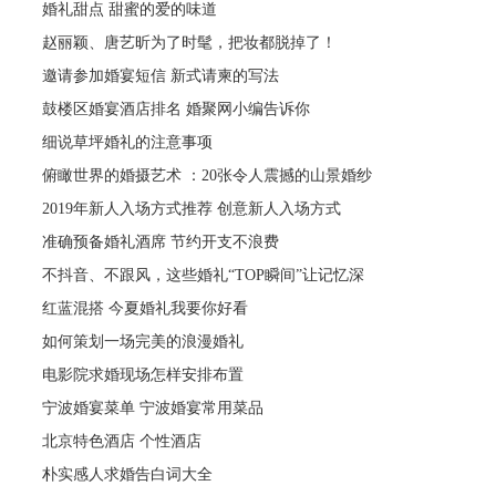
婚礼甜点 甜蜜的爱的味道
赵丽颖、唐艺昕为了时髦，把妆都脱掉了！
邀请参加婚宴短信 新式请柬的写法
鼓楼区婚宴酒店排名 婚聚网小编告诉你
细说草坪婚礼的注意事项
俯瞰世界的婚摄艺术 ：20张令人震撼的山景婚纱
2019年新人入场方式推荐 创意新人入场方式
准确预备婚礼酒席 节约开支不浪费
不抖音、不跟风，这些婚礼“TOP瞬间”让记忆深
红蓝混搭 今夏婚礼我要你好看
如何策划一场完美的浪漫婚礼
电影院求婚现场怎样安排布置
宁波婚宴菜单 宁波婚宴常用菜品
北京特色酒店 个性酒店
朴实感人求婚告白词大全