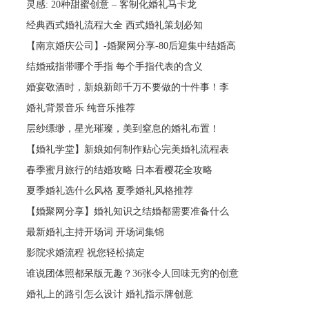
灵感: 20种甜蜜创意 – 客制化婚礼马卡龙
经典西式婚礼流程大全 西式婚礼策划必知
【南京婚庆公司】-婚聚网分享-80后迎集中结婚高
结婚戒指带哪个手指 每个手指代表的含义
婚宴敬酒时，新娘新郎千万不要做的十件事！李
婚礼背景音乐 纯音乐推荐
层纱缥缈，星光璀璨，美到窒息的婚礼布置！
【婚礼学堂】新娘如何制作贴心完美婚礼流程表
春季蜜月旅行的结婚攻略 日本看樱花全攻略
夏季婚礼选什么风格 夏季婚礼风格推荐
【婚聚网分享】婚礼知识之结婚都需要准备什么
最新婚礼主持开场词 开场词集锦
影院求婚流程 祝您轻松搞定
谁说团体照都呆版无趣？36张令人回味无穷的创意
婚礼上的路引怎么设计 婚礼指示牌创意