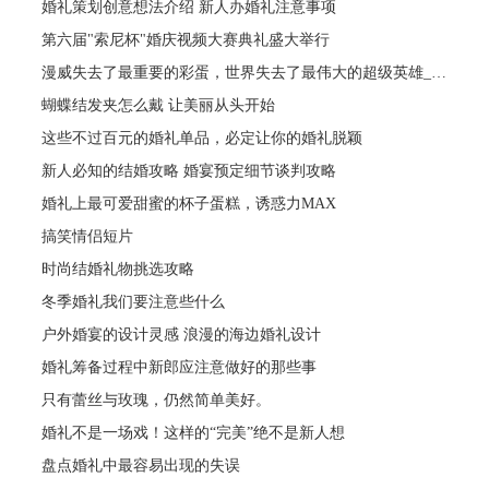
婚礼策划创意想法介绍 新人办婚礼注意事项
第六届"索尼杯"婚庆视频大赛典礼盛大举行
漫威失去了最重要的彩蛋，世界失去了最伟大的超级英雄_肥罗大电影
蝴蝶结发夹怎么戴 让美丽从头开始
这些不过百元的婚礼单品，必定让你的婚礼脱颖
新人必知的结婚攻略 婚宴预定细节谈判攻略
婚礼上最可爱甜蜜的杯子蛋糕，诱惑力MAX
搞笑情侣短片
时尚结婚礼物挑选攻略
冬季婚礼我们要注意些什么
户外婚宴的设计灵感 浪漫的海边婚礼设计
婚礼筹备过程中新郎应注意做好的那些事
只有蕾丝与玫瑰，仍然简单美好。
婚礼不是一场戏！这样的“完美”绝不是新人想
盘点婚礼中最容易出现的失误