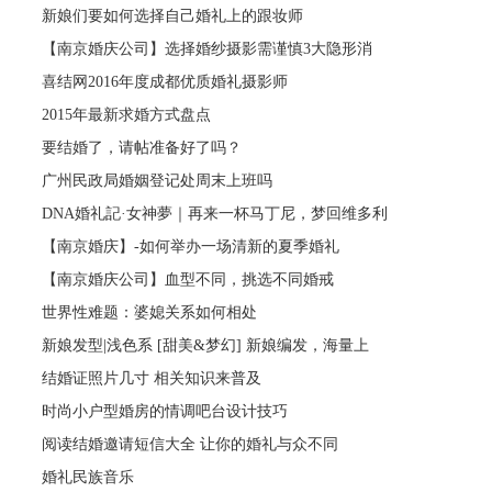
新娘们要如何选择自己婚礼上的跟妆师
【南京婚庆公司】选择婚纱摄影需谨慎3大隐形消
喜结网2016年度成都优质婚礼摄影师
2015年最新求婚方式盘点
要结婚了，请帖准备好了吗？
广州民政局婚姻登记处周末上班吗
DNA婚礼記·女神夢｜再来一杯马丁尼，梦回维多利
【南京婚庆】-如何举办一场清新的夏季婚礼
【南京婚庆公司】血型不同，挑选不同婚戒
世界性难题：婆媳关系如何相处
新娘发型|浅色系 [甜美&梦幻] 新娘编发，海量上
结婚证照片几寸 相关知识来普及
时尚小户型婚房的情调吧台设计技巧
阅读结婚邀请短信大全 让你的婚礼与众不同
婚礼民族音乐