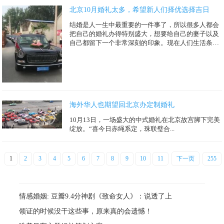
北京10月婚礼太多，希望新人们择优选择吉日
结婚是人一生中最重要的一件事了，所以很多人都会
把自己的婚礼办得特别盛大，想要给自己的妻子以及
自己都留下一个非常深刻的印象。现在人们生活条件
都变好了，不仅酒店布置得...
海外华人也期望回北京办定制婚礼
10月13日，一场盛大的中式婚礼在北京故宫脚下完美
绽放。“喜今日赤绳系定，珠联璧合...
1
2
3
4
5
6
7
8
9
10
11
下一页
255
情感婚姻: 豆瓣9.4分神剧《致命女人》：说透了上
领证的时候没干这些事，原来真的会遗憾！