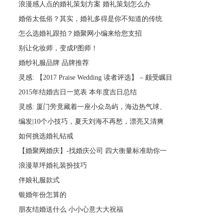
浪漫感人点的婚礼策划方案 婚礼策划怎么办
婚俗太低俗？其实，婚礼多得是你不知道的传统
怎么选婚礼跟拍？婚聚网小编来给您支招
别让化妆师，变成P图师！
婚纱礼服品牌 品牌推荐
灵感: 【2017 Praise Wedding 读者评选】 – 颇受瞩目
2015年结婚吉日一览表 本年度吉日总结
灵感: 厦门旁竟藏着一座小众岛屿，海边热气球、
编发|10个小技巧，夏天刘海不再愁，漂亮又清爽
如何挑选婚礼钻戒
【婚聚网婚庆】-找婚庆公司 四大衡量标准助你一
浪漫草坪婚礼装扮技巧
伴娘礼服款式
银婚年份怎算的
朋友结婚送什么 小小心意大大祝福