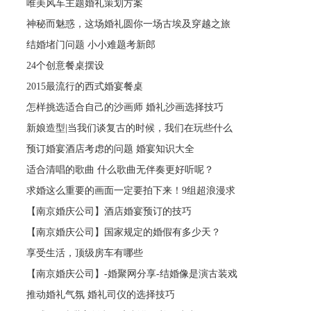
唯美风车主题婚礼策划方案
神秘而魅惑，这场婚礼圆你一场古埃及穿越之旅
结婚堵门问题 小小难题考新郎
24个创意餐桌摆设
2015最流行的西式婚宴餐桌
怎样挑选适合自己的沙画师 婚礼沙画选择技巧
新娘造型|当我们谈复古的时候，我们在玩些什么
预订婚宴酒店考虑的问题 婚宴知识大全
适合清唱的歌曲 什么歌曲无伴奏更好听呢？
求婚这么重要的画面一定要拍下来！9组超浪漫求
【南京婚庆公司】酒店婚宴预订的技巧
【南京婚庆公司】国家规定的婚假有多少天？
享受生活，顶级房车有哪些
【南京婚庆公司】-婚聚网分享-结婚像是演古装戏
推动婚礼气氛 婚礼司仪的选择技巧