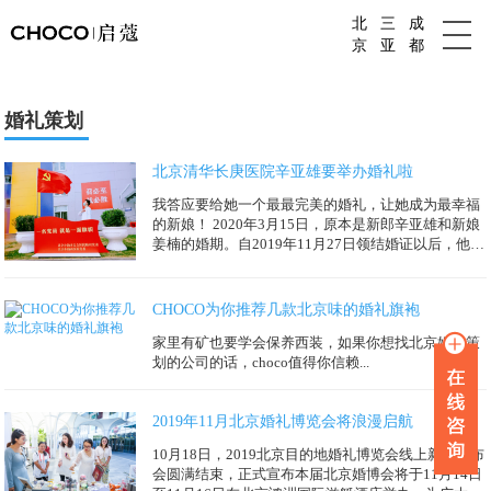
北
三
成
成都婚庆公司
京
亚
都
婚礼策划
北京清华长庚医院辛亚雄要举办婚礼啦
我答应要给她一个最最完美的婚礼，让她成为最幸福
的新娘！ 2020年3月15日，原本是新郎辛亚雄和新娘
姜楠的婚期。自2019年11月27日领结婚证以后，他们
就一直热切地盼着这一天的到来。...
CHOCO为你推荐几款北京味的婚礼旗袍
家里有矿也要学会保养西装，如果你想找北京婚礼策
划的公司的话，choco值得你信赖...
2019年11月北京婚礼博览会将浪漫启航
10月18日，2019北京目的地婚礼博览会线上新闻发布
会圆满结束，正式宣布本届北京婚博会将于11月14日