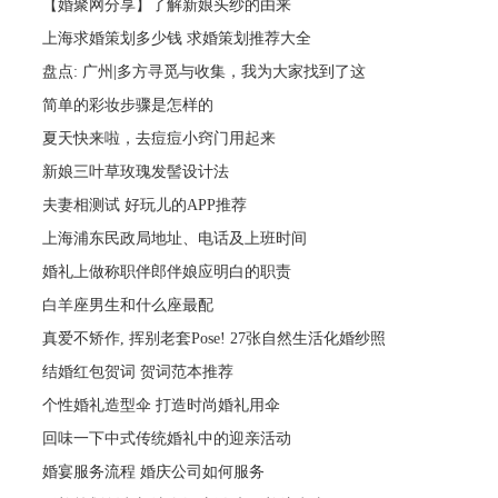
【婚聚网分享】了解新娘头纱的由来
上海求婚策划多少钱 求婚策划推荐大全
盘点: 广州|多方寻觅与收集，我为大家找到了这
简单的彩妆步骤是怎样的
夏天快来啦，去痘痘小窍门用起来
新娘三叶草玫瑰发髻设计法
夫妻相测试 好玩儿的APP推荐
上海浦东民政局地址、电话及上班时间
婚礼上做称职伴郎伴娘应明白的职责
白羊座男生和什么座最配
真爱不矫作, 挥别老套Pose! 27张自然生活化婚纱照
结婚红包贺词 贺词范本推荐
个性婚礼造型伞 打造时尚婚礼用伞
回味一下中式传统婚礼中的迎亲活动
婚宴服务流程 婚庆公司如何服务