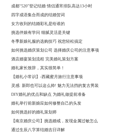
成都“520”登记结婚 情侣通宵排队高达13小时
四字成语集合而成的结婚贺词
女方收到的结婚彩礼是给谁的
挑选伴娘有学问 细腻灵活是关键
冬季新娘礼服的选购技巧 祝您轻松搞定
如何挑选婚庆策划公司 选择婚庆公司的注意事项
酒店婚宴策划流程 完美婚礼策划方案
婚礼家长致辞，其实很简单！
【婚礼小常识】-西藏蜜月旅行注意事项
灵感: 新郎也可以这么帅! 魅力无法挡的复古男装
DIY婚礼的优点和缺点 为婚礼做提前准备
婚礼举行前新娘应如何修整自己的头发
如何挑选好的婚礼策划师
【南京婚庆公司】挑选婚戒，发现金属过敏怎么
通过生辰八字算结婚吉日详解