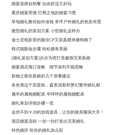
婚宴选择自助餐 自由舒适又好玩
重庆婚宴用酒 巴蜀之地的婚宴习惯
草地婚礼教你如何省钱 草坪户外婚礼的色彩布置
微型婚礼的策划方案 小型婚礼这样办
迪士尼电影里的最佳CP又双叒叕来撒狗粮了
韩式猫眼妆步骤 轻松拥有美丽
[婚礼策划方案]步步为营打造极致完美新娘
婚宴酒店预订攻略 细节谈判不能忽略
新婚之夜给新娘的几个房事建议
各色薄边千层蛋糕，森系清新和梦幻繁华婚礼都
属羊的属相婚配表 羊咩咩的属相婚配表
婚礼筹划详细步骤一览
这些不到￥20的游戏道具，让你的接亲脑洞大开！
酒店婚宴流程 一丝一扣打造出完美婚礼
特色婚庆 给你的婚礼加点彩