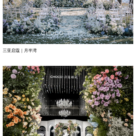
三亚启蔻｜月半湾