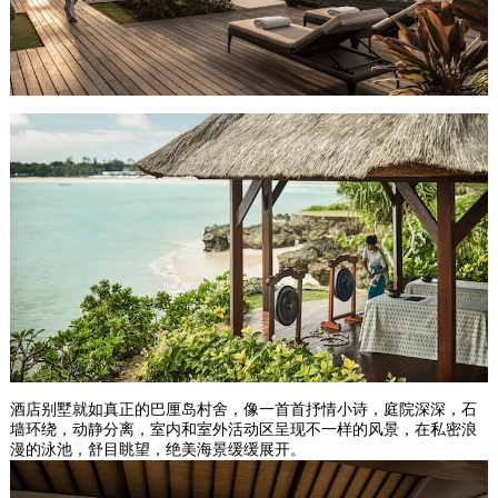
酒店别墅就如真正的巴厘岛村舍，像一首首抒情小诗，庭院深深，石
墙环绕，动静分离，室内和室外活动区呈现不一样的风景，在私密浪
漫的泳池，舒目眺望，绝美海景缓缓展开。