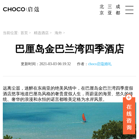
北
三
成
成都婚庆公司
京
亚
都
当前位置:
首页
>
精选酒店
>
海外
>
巴厘岛金巴兰湾四季酒店
更新时间：2021-03-03 06:19:32
作者：
choco启蔻婚礼
远离尘嚣，迷醉在东南亚的绝美风情中，在巴厘岛金巴兰湾四季度假
酒店悠享地道巴厘岛风格的奢贵度假人生，而蔚蓝的海景、悠久的传
统、奢华的浪漫和永恒的诺言都唯美定格为水岸风景。