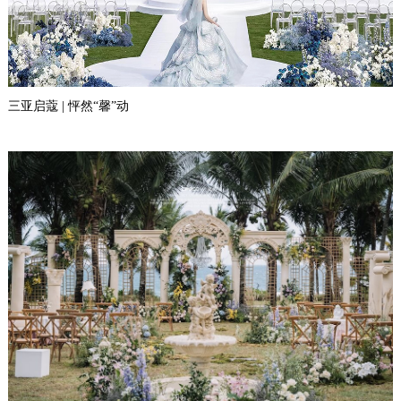
三亚启蔻 | 怦然“馨”动