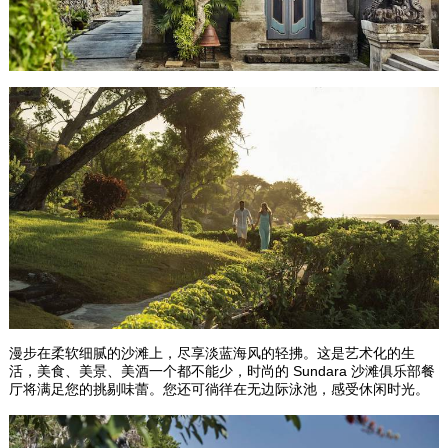
漫步在柔软细腻的沙滩上，尽享淡蓝海风的轻拂。这是艺术化的生
Sundara
活，美食、美景、美酒一个都不能少，时尚的
沙滩俱乐部餐
厅将满足您的挑剔味蕾。您还可徜徉在无边际泳池，感受休闲时光。