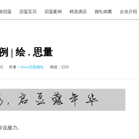
都启蔻
启蔻宝贝
启蔻案例
精选酒店
婚礼锦囊
企业介绍
 | 绘 . 思量
53
作者：
choco启蔻婚礼
阅读：2233
有说服力。