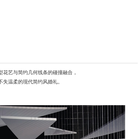
型花艺与简约几何线条的碰撞融合，
不失温柔的现代简约风婚礼。