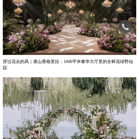
三亚启蔻｜一帘幽梦