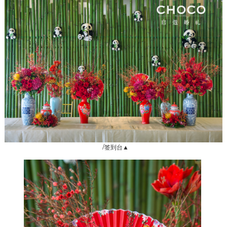
/
签到台▲