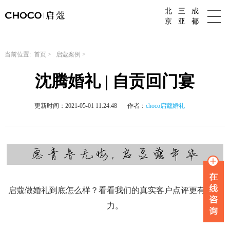
北
三
成
成都婚庆公司
京
亚
都
当前位置:
首页
>
启蔻案例
>
沈腾婚礼 | 自贡回门宴
更新时间：2021-05-01 11:24:48
作者：
choco启蔻婚礼
启蔻做婚礼到底怎么样？看看我们的真实客户点评更有说服
力。