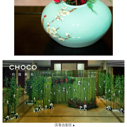
/宾客合影区▲