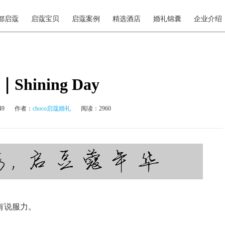
都启蔻
启蔻宝贝
启蔻案例
精选酒店
婚礼锦囊
企业介绍
hining Day
49
作者：
choco启蔻婚礼
阅读：2960
有说服力。