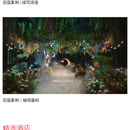
启蔻案例 | 续写浪漫
启蔻案例｜秘境森屿
精选酒店