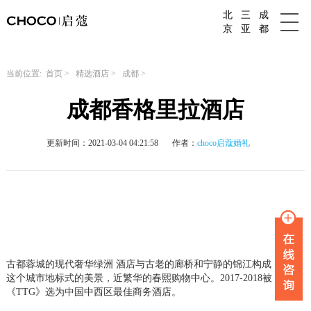
北
三
成
成都婚庆公司
京
亚
都
当前位置:
首页
>
精选酒店
>
成都
>
成都香格里拉酒店
更新时间：2021-03-04 04:21:58
作者：
choco启蔻婚礼
古都蓉城的现代奢华绿洲 酒店与古老的廊桥和宁静的锦江构成
这个城市地标式的美景，近繁华的春熙购物中心。2017-2018被
《TTG》选为中国中西区最佳商务酒店。