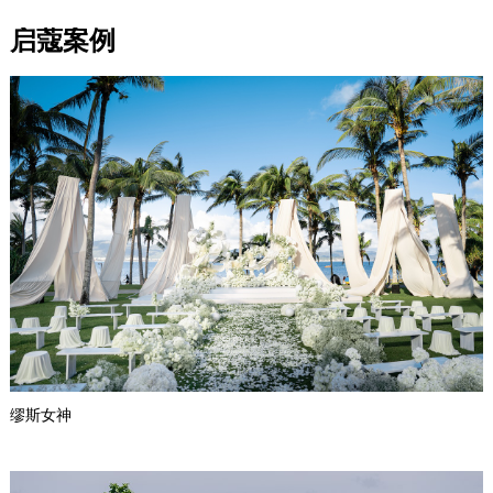
启蔻案例
缪斯女神