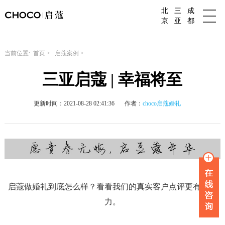
北
三
成
成都婚庆公司
京
亚
都
当前位置:
首页
>
启蔻案例
>
三亚启蔻 | 幸福将至
更新时间：2021-08-28 02:41:36
作者：
choco启蔻婚礼
启蔻做婚礼到底怎么样？看看我们的真实客户点评更有说服
力。