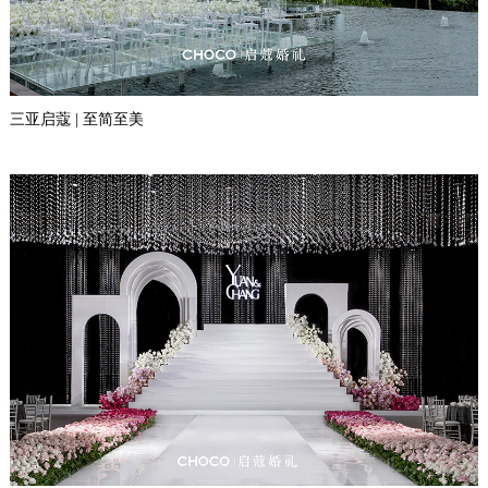
三亚启蔻 | 至简至美