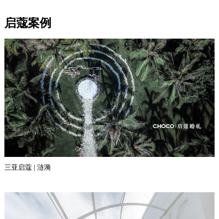
启蔻案例
三亚启蔻 | 涟漪