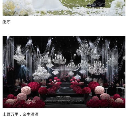
皑序
山野万里，余生漫漫