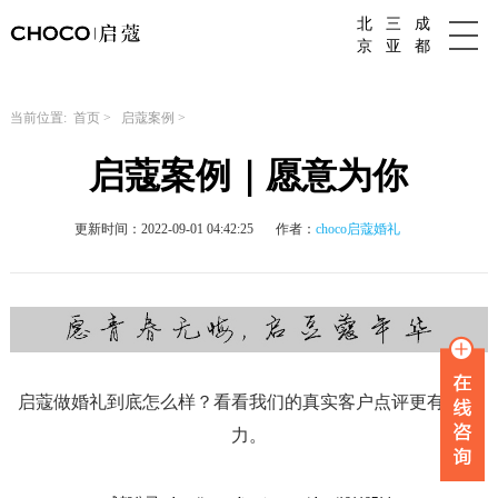
北
三
成
成都婚庆公司
京
亚
都
当前位置:
首页
>
启蔻案例
>
启蔻案例｜愿意为你
更新时间：2022-09-01 04:42:25
作者：
choco启蔻婚礼
启蔻做婚礼到底怎么样？看看我们的真实客户点评更有说服
力。