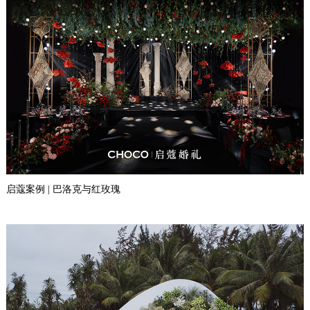
启蔻案例 | 巴洛克与红玫瑰