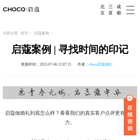
北
三
成
成都婚庆公司
京
亚
都
当前位置:
首页
>
启蔻案例
>
启蔻案例 | 寻找时间的印记
更新时间：2023-07-06 12:07:15
作者：
choco启蔻婚礼
启蔻做婚礼到底怎么样？看看我们的真实客户点评更有说服
力。