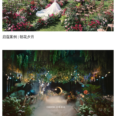
启蔻案例 | 朝花夕月