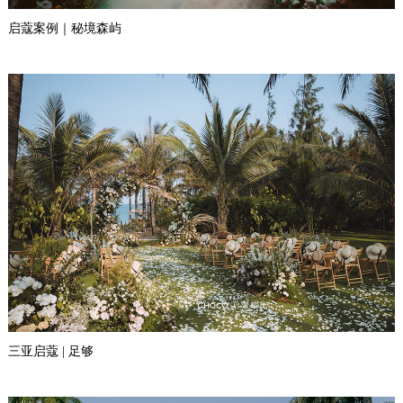
启蔻案例｜秘境森屿
三亚启蔻 | 足够