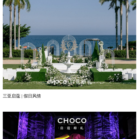
三亚启蔻 | 假日风情