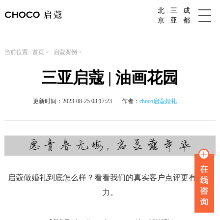
北
三
成
成都婚庆公司
京
亚
都
当前位置:
首页
>
启蔻案例
>
三亚启蔻 | 油画花园
更新时间：2023-08-25 03:17:23
作者：
choco启蔻婚礼
启蔻做婚礼到底怎么样？看看我们的真实客户点评更有说服
力。