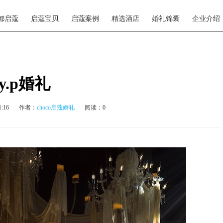
都启蔻
启蔻宝贝
启蔻案例
精选酒店
婚礼锦囊
企业介绍
sy.p婚礼
:16
作者：
choco启蔻婚礼
阅读：0