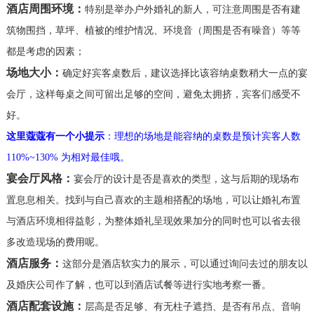
酒店周围环境：
特别是举办户外婚礼的新人，可注意周围是否有建
筑物围挡，草坪、植被的维护情况、环境音（周围是否有噪音）等等
都是考虑的因素；
场地大小：
确定好宾客桌数后，建议选择比该容纳桌数稍大一点的宴
会厅，这样每桌之间可留出足够的空间，避免太拥挤，宾客们感受不
好。
这里蔻蔻有一个小提示
：理想的场地是能容纳的桌数是预计宾客人数
110%~130% 为相对最佳哦。
宴会厅风格：
宴会厅的设计
是否是喜欢的类型，这与后期的现场布
置息息相关。找到与自己喜欢的主题相搭配的场地，可以让婚礼布置
与酒店环境相得益彰，为整体婚礼呈现效果加分的同时也可以省去很
多改造现场的费用呢。
酒店服务：
这部分是酒店软实力的展示，可以通过询问去过的朋友以
及婚庆公司作了解，也可以到酒店试餐等进行实地考察一番。
酒店配套设施：
层高是否足够、有无柱子遮挡、是否有吊点、音响