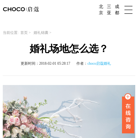
北
三
成
成都婚庆公司
京
亚
都
当前位置:
首页
>
婚礼锦囊
>
婚礼场地怎么选？
更新时间：2018-02-01 05:28:17
作者：
choco启蔻婚礼