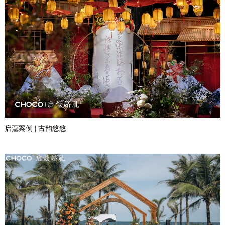
启蔻案例 | 古韵悠悠