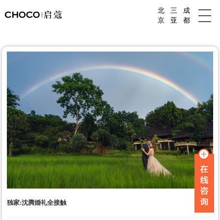
北
三
成
成都婚庆公司
京
亚
都
独家:沈腾婚礼全接触