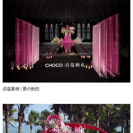
启蔻案例 | 爱の热烈