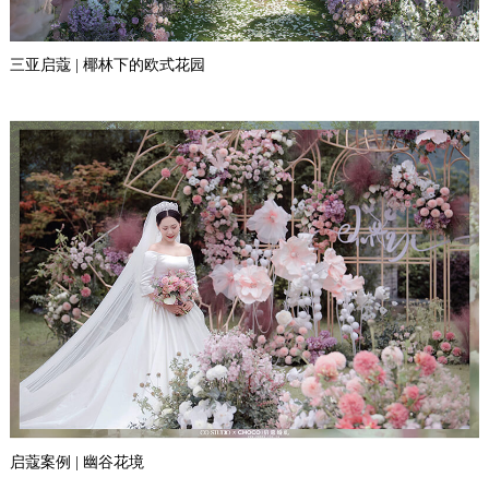
三亚启蔻 | 椰林下的欧式花园
启蔻案例 | 幽谷花境