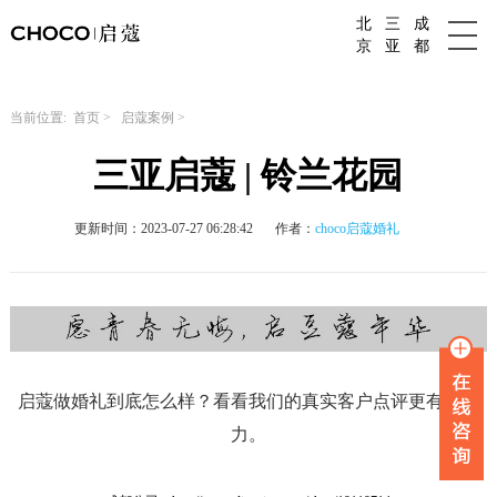
北
三
成
成都婚庆公司
京
亚
都
当前位置:
首页
>
启蔻案例
>
三亚启蔻 | 铃兰花园
更新时间：2023-07-27 06:28:42
作者：
choco启蔻婚礼
启蔻做婚礼到底怎么样？看看我们的真实客户点评更有说服
力。