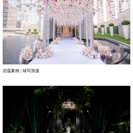
启蔻案例 | 续写浪漫