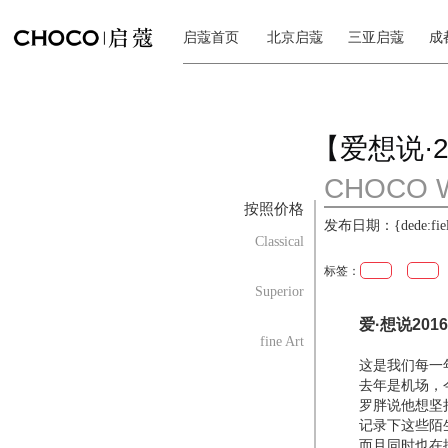
启蔻首页
北京启蔻
三亚启蔻
成
【爱想说·2
CHOCO 
按照价格
发布日期：{dede:field.
Classical
标签：
Superior
爱·想说2016
fine Art
这是我们每一
去年是机场，
罗胖说他想坚
记录下这些陌
而且同时也在