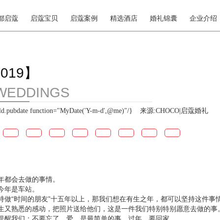
都启蔻
启蔻宝贝
启蔻案例
精选酒店
婚礼锦囊
企业介绍
019】
WEDDINGS
pubdate function="MyDate('Y-m-d',@me)"/}
来源:CHOCO|启蔻婚礼
年都会去做的事情。
今年是车站。
持做“时间的朋友”十五年以上，那我们想在有生之年，都可以坚持这件事
生又熟悉的感动，把照片送给他们，这是一件我们特别特别愿意去做的事
提醒我们：不要忘了，爱，是最简单的事。过年，要回家。