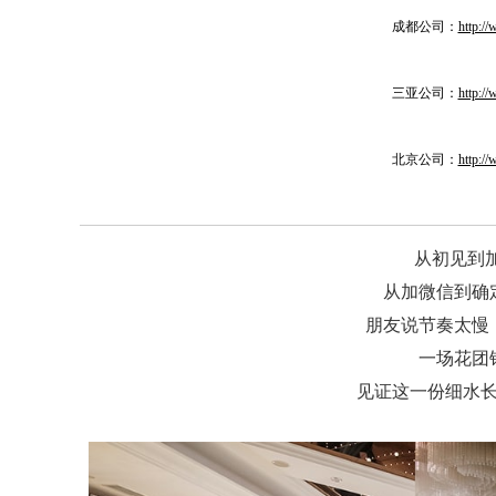
成都公司：
http:/
三亚公司：
http:/
北京公司：
http:/
从初见到
从加微信到确
朋友说节奏太慢
一场花团
见证这一份细水