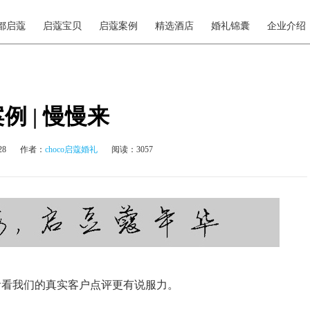
都启蔻
启蔻宝贝
启蔻案例
精选酒店
婚礼锦囊
企业介绍
例 | 慢慢来
28
作者：
choco启蔻婚礼
阅读：3057
看看我们的真实客户点评更有说服力。