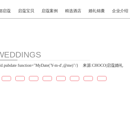
都启蔻
启蔻宝贝
启蔻案例
精选酒店
婚礼锦囊
企业介绍
WEDDINGS
pubdate function="MyDate('Y-m-d',@me)"/}
来源:CHOCO|启蔻婚礼