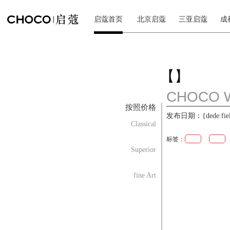
启蔻首页
北京启蔻
三亚启蔻
成
【】
CHOCO 
按照价格
发布日期：{dede:field.
Classical
标签：
Superior
fine Art