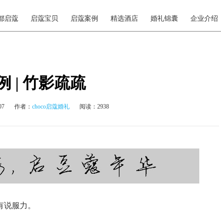
都启蔻
启蔻宝贝
启蔻案例
精选酒店
婚礼锦囊
企业介绍
 | 竹影疏疏
07
作者：
choco启蔻婚礼
阅读：2938
有说服力。