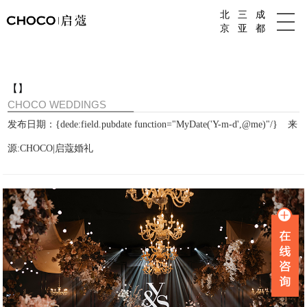
北
三
成
成都婚庆公司
京
亚
都
【】
CHOCO WEDDINGS
发布日期：{dede:field.pubdate function="MyDate('Y-m-d',@me)"/}
来
源:CHOCO|启蔻婚礼