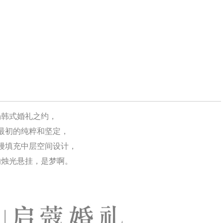
场韩式婚礼之约，
最初的纯粹和坚定，
幔填充中层空间设计，
的烛光悬挂，是梦啊。