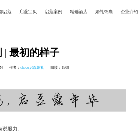
都启蔻
启蔻宝贝
启蔻案例
精选酒店
婚礼锦囊
企业介绍
 | 最初的样子
24
作者：
choco启蔻婚礼
阅读：1908
有说服力。