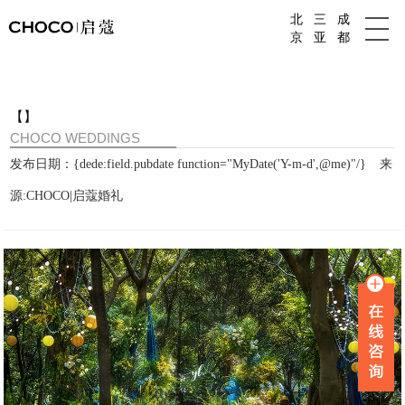
北
三
成
成都婚庆公司
京
亚
都
【】
CHOCO WEDDINGS
发布日期：{dede:field.pubdate function="MyDate('Y-m-d',@me)"/}
来
源:CHOCO|启蔻婚礼