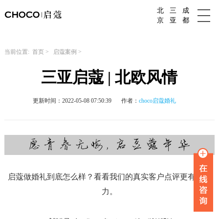
北
三
成
成都婚庆公司
京
亚
都
当前位置:
首页
>
启蔻案例
>
三亚启蔻 | 北欧风情
更新时间：2022-05-08 07:50:39
作者：
choco启蔻婚礼
启蔻做婚礼到底怎么样？看看我们的真实客户点评更有说服
力。