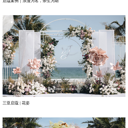
启蔻案例｜浪漫为名，余生为期
三亚启蔻 | 花姿