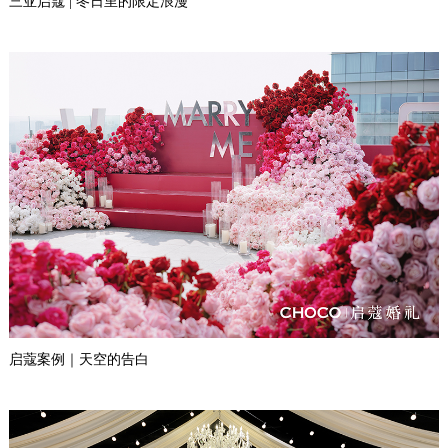
三亚启蔻 | 冬日里的限定浪漫
启蔻案例｜天空的告白